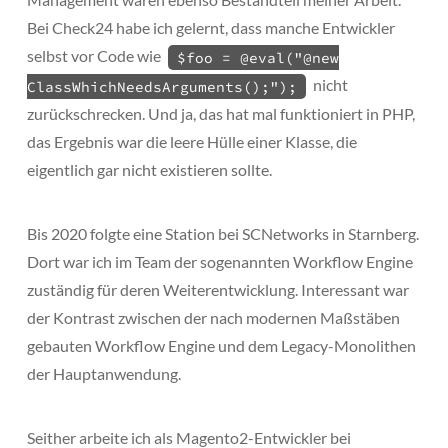
Bei Check24 habe ich gelernt, dass manche Entwickler
selbst vor Code wie
$foo = @eval("@new
nicht
ClassWhichNeedsArguments();");
zurückschrecken. Und ja, das hat mal funktioniert in PHP,
das Ergebnis war die leere Hülle einer Klasse, die
eigentlich gar nicht existieren sollte.
Bis 2020 folgte eine Station bei SCNetworks in Starnberg.
Dort war ich im Team der sogenannten Workflow Engine
zuständig für deren Weiterentwicklung. Interessant war
der Kontrast zwischen der nach modernen Maßstäben
gebauten Workflow Engine und dem Legacy-Monolithen
der Hauptanwendung.
Seither arbeite ich als Magento2-Entwickler bei